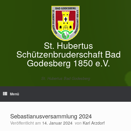
Zum
Inhalt
springen
St. Hubertus
Schützenbruderschaft Bad
Godesberg 1850 e.V.
St. Hubertus Bad Godesberg
Menü
Sebastianusversammlung 2024
Veröffentlicht am
14. Januar 2024
von
Karl Arzdorf