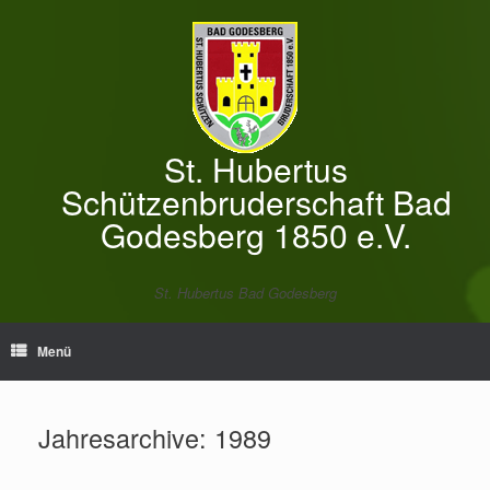
Zum
Inhalt
springen
St. Hubertus
Schützenbruderschaft Bad
Godesberg 1850 e.V.
St. Hubertus Bad Godesberg
Menü
Jahresarchive:
1989