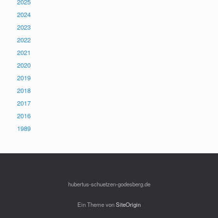
2025
2024
2023
2022
2021
2020
2019
2018
2017
2016
1989
hubertus-schuetzen-godesberg.de
Ein Theme von
SiteOrigin