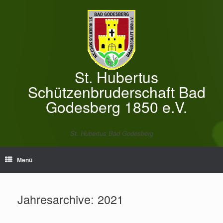
Zum
Inhalt
springen
St. Hubertus
Schützenbruderschaft Bad
Godesberg 1850 e.V.
St. Hubertus Bad Godesberg
Menü
Jahresarchive:
2021