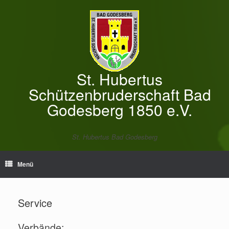
Zum
Inhalt
springen
St. Hubertus
Schützenbruderschaft Bad
Godesberg 1850 e.V.
St. Hubertus Bad Godesberg
Menü
Service
Verbände: