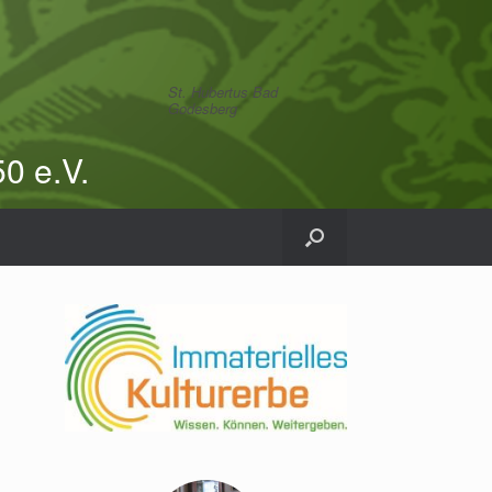
St. Hubertus Bad
Godesberg
0 e.V.