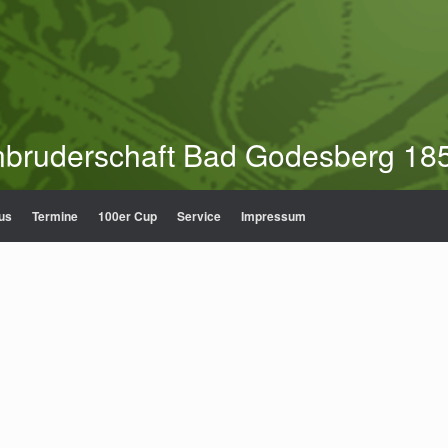
nbruderschaft Bad Godesberg 185
us
Termine
100er Cup
Service
Impressum