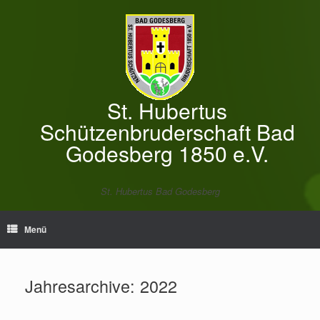
Zum
Inhalt
springen
St. Hubertus
Schützenbruderschaft Bad
Godesberg 1850 e.V.
St. Hubertus Bad Godesberg
Menü
Jahresarchive:
2022