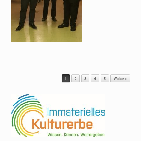
Beitragsnavigation
1
2
3
4
5
Weiter »