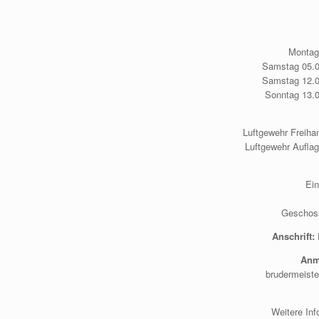
Montag
Samstag 05.09
Samstag 12.09
Sonntag 13.09
Luftgewehr Freiha
Luftgewehr Aufla
Ei
Geschoss
Anschrift:
Anme
brudermeist
Weitere Inf