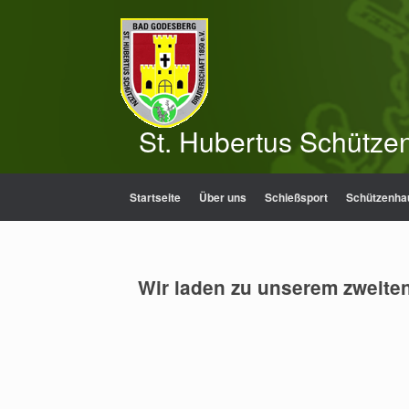
Zum
Inhalt
springen
St. Hubertus Schütze
Startseite
Über uns
Schießsport
Schützenha
Wir laden zu unserem zweite