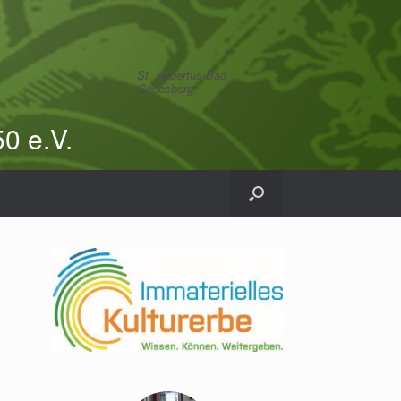
St. Hubertus Bad
Godesberg
0 e.V.