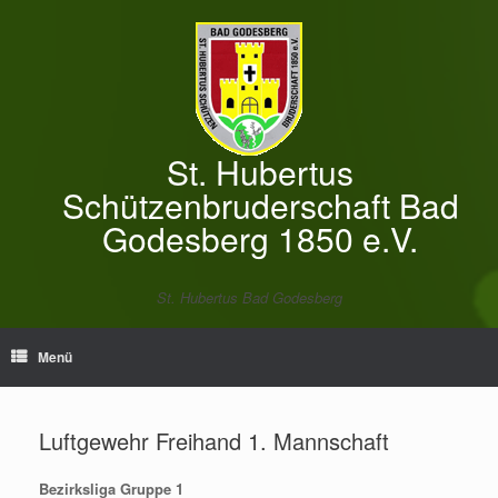
Zum
Inhalt
springen
St. Hubertus
Schützenbruderschaft Bad
Godesberg 1850 e.V.
St. Hubertus Bad Godesberg
Menü
Luftgewehr Freihand 1. Mannschaft
Bezirksliga Gruppe 1