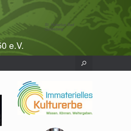
St. Hubertus Bad
Godesberg
0 e.V.