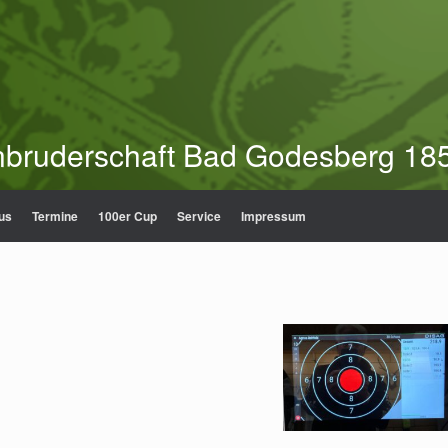
nbruderschaft Bad Godesberg 185
us
Termine
100er Cup
Service
Impressum