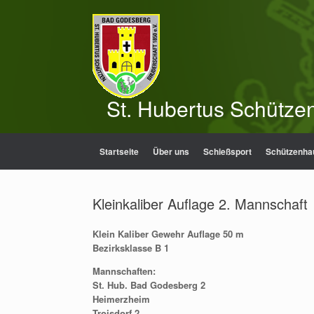
Zum
Inhalt
springen
St. Hubertus Schütze
Startseite
Über uns
Schießsport
Schützenha
Kleinkaliber Auflage 2. Mannschaft
Klein Kaliber Gewehr Auflage 50 m
Bezirksklasse B 1
Mannschaften:
St. Hub. Bad Godesberg 2
Heimerzheim
Troisdorf 2