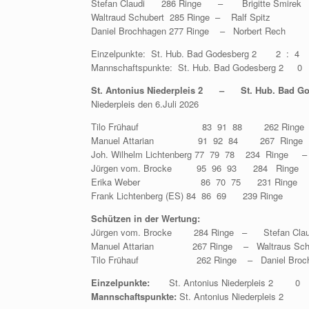
Stefan Claudi 286 Ringe – Brigitte Smirek 
Waltraud Schubert 285 Ringe – Ralf Spitz
Daniel Brochhagen 277 Ringe – Norbert Rech 
Einzelpunkte: St. Hub. Bad Godesberg 2 2 : 4 St
Mannschaftspunkte: St. Hub. Bad Godesberg 2 0 :
St. Antonius Niederpleis 2 – St. Hub. Bad Go
Niederpleis den 6.Juli 2026
Tilo Frühauf 83 91 88 262 Ringe – 
Manuel Attarian 91 92 84 267 Ringe – Da
Joh. Wilhelm Lichtenberg 77 79 78 234 Ring
Jürgen vom. Brocke 95 96 93 284 Ringe –
Erika Weber 86 70 75 231 Ringe – Wal
Frank Lichtenberg (ES) 84 86 69 239 Ringe
Schützen in der Wertung:
Jürgen vom. Brocke 284 Ringe – Stefan Cla
Manuel Attarian 267 Ringe – Waltraus Schub
Tilo Frühauf 262 Ringe – Daniel Brochha
Einzelpunkte:
St. Antonius Niederpleis 2 0 ; 
Mannschaftspunkte:
St. Antonius Niederpleis 2 