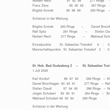
Norbert Rech 91 92 94 277 Ringe – Dan
Franz Zens 85 90 92 267 Ringe – K
Brigitte Smirek 96 98 99 293 Ringe –
Schützen in der Wertung:
Brigitte Smirek 293 Ringe – Daniel Broch
Ralf Spitz 291 Ringe – Stefan Cl
Norbert Rech 277 Ringe – Waltraud Schu
Einzelpunkte: St. Sebastian Troisdorf 6 : 0 
Mannschaftspunkte: St. Sebastian Troisdorf 2 : 0
St. Hub. Bad Godesberg 2 – St. Sebastian Troi
1.Juli 2026
Karl Arzdorf 86 87 93 266 Ringe – Kl
Daniel Brochhagen 93 93 91 277 Ringe 
Stefan Claudi 97 94 95 286 Ringe – N
Jürgen Schubert 83 90 91 264 Ringe – Bri
Waltraud Schubert 96 93 94 285 Ringe
Schützen in der Wertung: