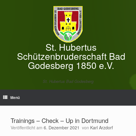
Zum
Inhalt
springen
St. Hubertus
Schützenbruderschaft Bad
Godesberg 1850 e.V.
St. Hubertus Bad Godesberg
Menü
Trainings – Check – Up in Dortmund
Veröffentlicht am
6. Dezember 2021
von
Karl Arzdorf