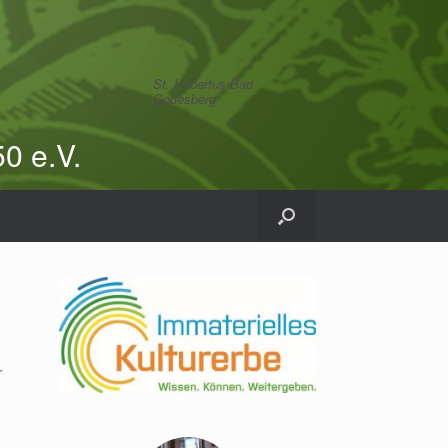
St. Hubertus Bad
Godesberg
0 e.V.
r