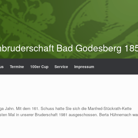
nbruderschaft Bad Godesberg 185
us
Termine
100er Cup
Service
Impressum
ga Jahn. Mit dem 161. Schuss hatte Sie sich die Manfred-Stückrath-Kette
rsten Mal in unserer Bruderschaft 1981 ausgeschossen. Berta Hühnernach wa