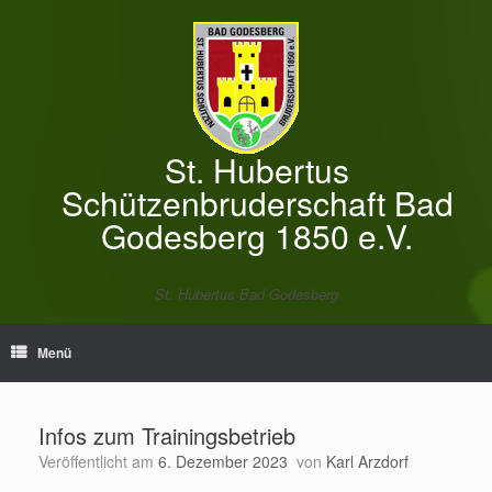
Zum
Inhalt
springen
St. Hubertus
Schützenbruderschaft Bad
Godesberg 1850 e.V.
St. Hubertus Bad Godesberg
Menü
Infos zum Trainingsbetrieb
Veröffentlicht am
6. Dezember 2023
von
Karl Arzdorf