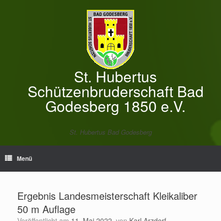
Zum
Inhalt
springen
St. Hubertus
Schützenbruderschaft Bad
Godesberg 1850 e.V.
St. Hubertus Bad Godesberg
Menü
Ergebnis Landesmeisterschaft Kleikaliber
50 m Auflage
Veröffentlicht am
11. Mai 2022
von
Karl Arzdorf