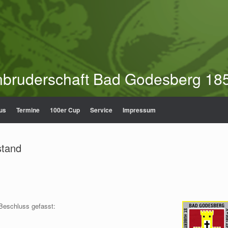
nbruderschaft Bad Godesberg 185
us
Termine
100er Cup
Service
Impressum
stand
Beschluss gefasst: