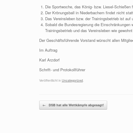
Die Sportwoche, das König- bzw. Liesel-Schießen fä
Der Krönungsball in Niederbachem findet nicht statt
Das Vereinsleben bzw. der Trainingsbetrieb ist auf 
Sobald die Bundesregierung die Einschränkungen w
Trainingsbetrieb und das Vereinsleben wie gewohnt 
Der Geschäftsführende Vorstand wünscht allen Mitglie
Im Auftrag
Karl Arzdorf
Schrift- und Protokollführer
Veröffentlicht in
Uncategorized
.
Beitragsnavigation
←
DSB hat alle Wettkämpfe abgesagt!