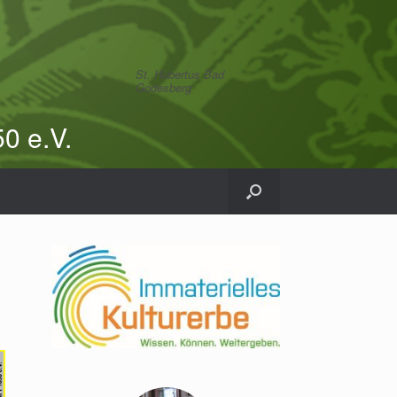
St. Hubertus Bad
Godesberg
0 e.V.