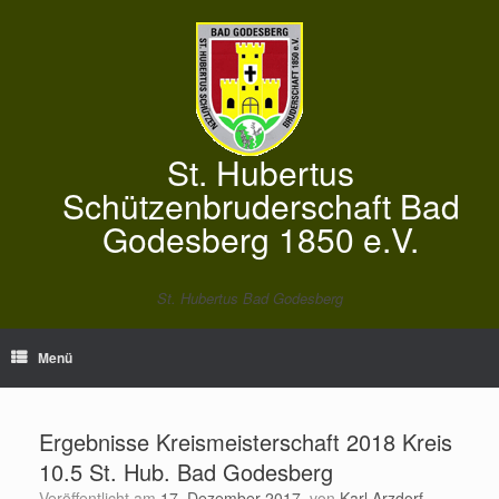
Zum
Inhalt
springen
St. Hubertus
Schützenbruderschaft Bad
Godesberg 1850 e.V.
St. Hubertus Bad Godesberg
Menü
Ergebnisse Kreismeisterschaft 2018 Kreis
10.5 St. Hub. Bad Godesberg
Veröffentlicht am
17. Dezember 2017
von
Karl Arzdorf