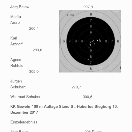
Jörg Below 297,8
Marita
Arenz
260,4
Karl
Arzdorf
289,6
Agnes
Rehfeld
305,0
Jürgen
Schubert 278,7
Waltraud Schubert 300,6
KK Gewehr 100 m Auflage Stand St. Hubertus Siegburg 10.
Dezember 2017
Einzelergebniss
Jörg Below 296 Ringe