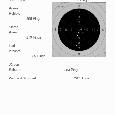
Agnes
Rehfeld
295 Ringe
Marita
Arenz
279 Ringe
Karl
Arzdorf
285 Ringe
Jürgen
Schubert 283 Ringe
Waltraud Schubert 297 Ringe