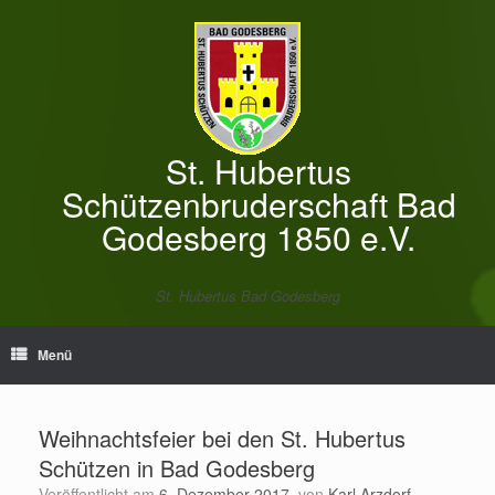
Zum
Inhalt
springen
St. Hubertus
Schützenbruderschaft Bad
Godesberg 1850 e.V.
St. Hubertus Bad Godesberg
Menü
Weihnachtsfeier bei den St. Hubertus
Schützen in Bad Godesberg
Veröffentlicht am
6. Dezember 2017
von
Karl Arzdorf