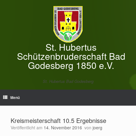
Zum
Inhalt
springen
St. Hubertus
Schützenbruderschaft Bad
Godesberg 1850 e.V.
St. Hubertus Bad Godesberg
Menü
Kreismeisterschaft 10.5 Ergebnisse
Veröffentlicht am
14. November 2016
von
joerg