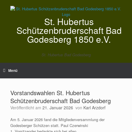
Zum
Inhalt
springen
St. Hubertus
Schützenbruderschaft Bad
Godesberg 1850 e.V.
St. Hubertus Bad Godesberg
Menü
Vorstandswahlen St. Hubertus
Schützenbruderschaft Bad Godesberg
Veröffentlicht am
21. Januar 2026
von
Karl Arzdorf
Am 5. Januar 2026 fand die Mitgliederversammlung der
Godesberger Schützen statt. Paul Czerwinski
1. Vorsitzender bedankte sich bei
allen