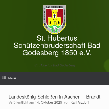
Zum
Inhalt
springen
St. Hubertus
Schützenbruderschaft Bad
Godesberg 1850 e.V.
St. Hubertus Bad Godesberg
Menü
Landeskönig-Schießen in Aachen – Brandt
Veröffentlicht am
14. Oktober 2025
von
Karl Arzdorf