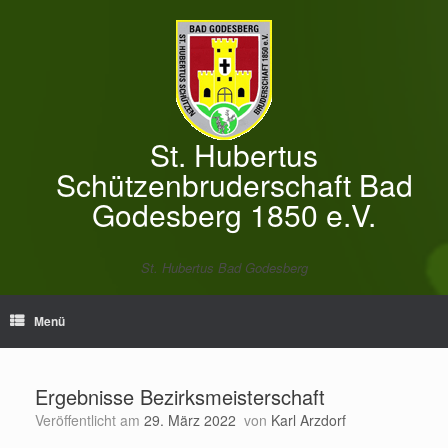
Zum
Inhalt
springen
St. Hubertus
Schützenbruderschaft Bad
Godesberg 1850 e.V.
St. Hubertus Bad Godesberg
Menü
Ergebnisse Bezirksmeisterschaft
Veröffentlicht am
29. März 2022
von
Karl Arzdorf