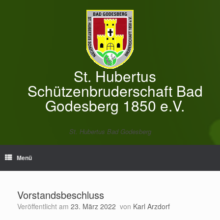
Zum
Inhalt
springen
St. Hubertus
Schützenbruderschaft Bad
Godesberg 1850 e.V.
St. Hubertus Bad Godesberg
Menü
Vorstandsbeschluss
Veröffentlicht am
23. März 2022
von
Karl Arzdorf