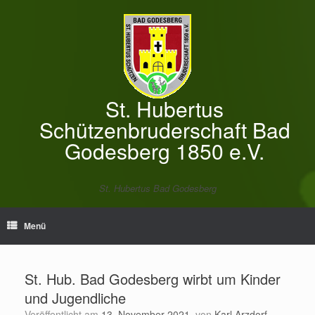
Zum
Inhalt
springen
St. Hubertus
Schützenbruderschaft Bad
Godesberg 1850 e.V.
St. Hubertus Bad Godesberg
Menü
St. Hub. Bad Godesberg wirbt um Kinder
und Jugendliche
Veröffentlicht am
13. November 2021
von
Karl Arzdorf