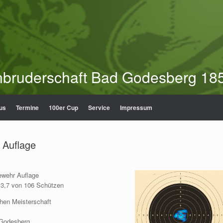
nbruderschaft Bad Godesberg 185
us
Termine
100er Cup
Service
Impressum
 Auflage
gewehr Auflage
313,7 von 106 Schützen
hen Meisterschaft
 Godesberg