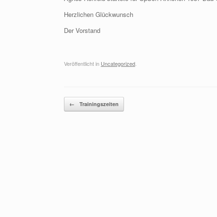
Herzlichen Glückwunsch
Der Vorstand
Veröffentlicht in
Uncategorized
.
Beitragsnavigation
←
Trainingszeiten