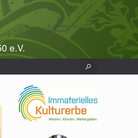
St. Hubertus Bad
Godesberg
0 e.V.