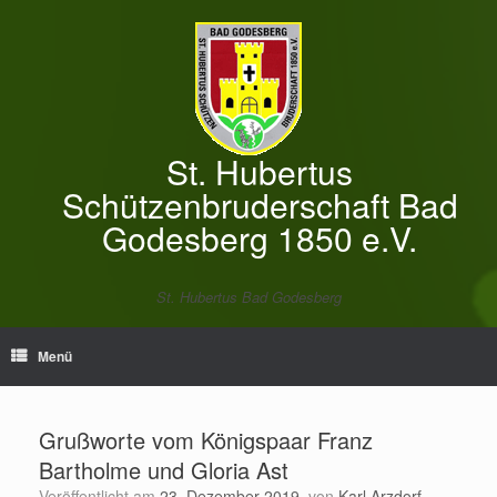
Zum
Inhalt
springen
St. Hubertus
Schützenbruderschaft Bad
Godesberg 1850 e.V.
St. Hubertus Bad Godesberg
Menü
Grußworte vom Königspaar Franz
Bartholme und Gloria Ast
Veröffentlicht am
23. Dezember 2019
von
Karl Arzdorf