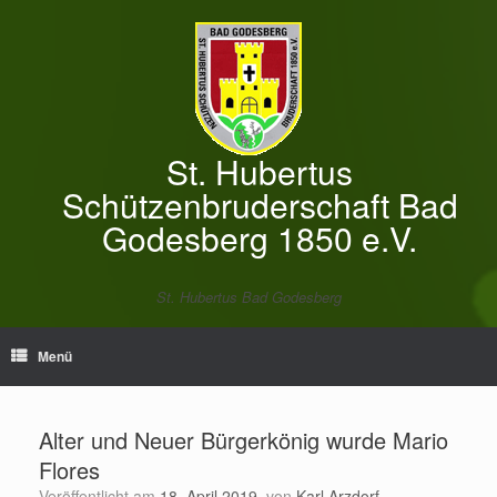
Zum
Inhalt
springen
St. Hubertus
Schützenbruderschaft Bad
Godesberg 1850 e.V.
St. Hubertus Bad Godesberg
Menü
Alter und Neuer Bürgerkönig wurde Mario
Flores
Veröffentlicht am
18. April 2019
von
Karl Arzdorf