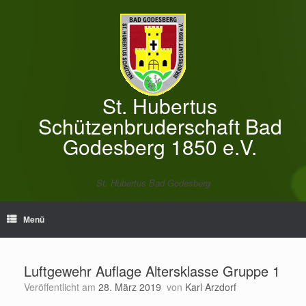
Zum
Inhalt
springen
St. Hubertus
Schützenbruderschaft Bad
Godesberg 1850 e.V.
St. Hubertus Bad Godesberg
Menü
Luftgewehr Auflage Altersklasse Gruppe 1
Veröffentlicht am
28. März 2019
von
Karl Arzdorf