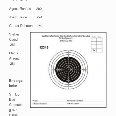
Agnes Rehfeld 299
Joerg Below 294
Günter Dahmen 269
Stefan
Claudi
283
Marita
Ahrenz
281
Enderge
bnis:
St.Hub.
Bad
Godesber
g 876
Ringe