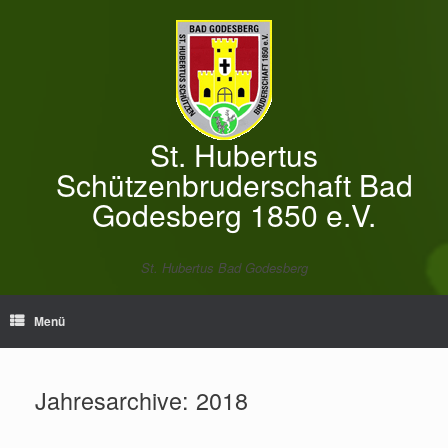
Zum
Inhalt
springen
St. Hubertus
Schützenbruderschaft Bad
Godesberg 1850 e.V.
St. Hubertus Bad Godesberg
Menü
Jahresarchive:
2018