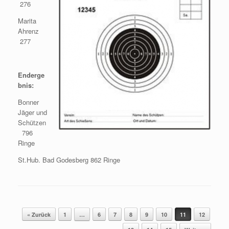
276
Marita
Ahrenz
277
Enderge
bnis:
Bonner
Jäger und
Schützen
796
Ringe
St.Hub. Bad Godesberg 862 Ringe
Beitragsnavigation
« Zurück
1
…
6
7
8
9
10
11
12