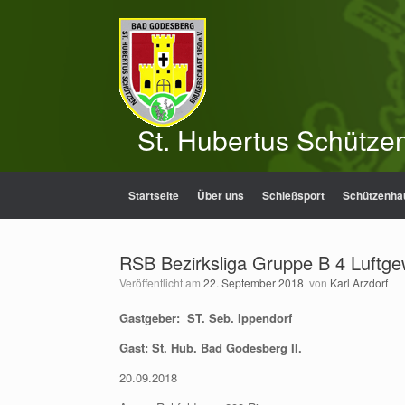
Zum
Inhalt
springen
St. Hubertus Schütze
Startseite
Über uns
Schießsport
Schützenha
RSB Bezirksliga Gruppe B 4 Luftge
Veröffentlicht am
22. September 2018
von
Karl Arzdorf
Gastgeber: ST. Seb. Ippendorf
Gast: St. Hub. Bad Godesberg II.
20.09.2018