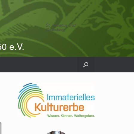
St. Hubertus Bad
Godesberg
0 e.V.