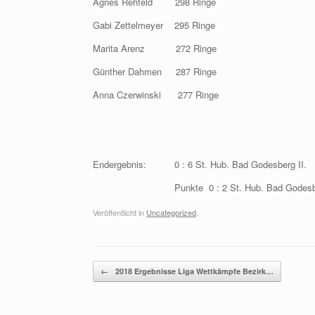
Agnes Rehfeld 298 Ringe
Gabi Zettelmeyer 295 Ringe
Marita Arenz 272 Ringe
Günther Dahmen 287 Ringe
Anna Czerwinski 277 Ringe
Endergebnis: 0 : 6 St. Hub. Bad Godesberg II.
Punkte 0 : 2 St. Hub. Bad Godesber
Veröffentlicht in
Uncategorized
.
Beitragsnavigation
←
2018 Ergebnisse Liga Wettkämpfe Bezirk…