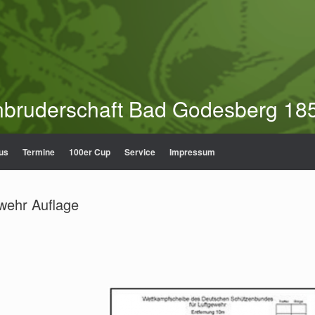
nbruderschaft Bad Godesberg 185
us
Termine
100er Cup
Service
Impressum
wehr Auflage