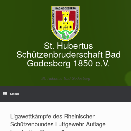
Zum
Inhalt
springen
St. Hubertus
Schützenbruderschaft Bad
Godesberg 1850 e.V.
St. Hubertus Bad Godesberg
Menü
Ligawettkämpfe des Rheinischen
Schützenbundes Luftgewehr Auflage