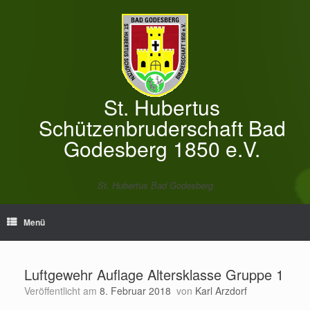
Zum
Inhalt
springen
St. Hubertus
Schützenbruderschaft Bad
Godesberg 1850 e.V.
St. Hubertus Bad Godesberg
Menü
Luftgewehr Auflage Altersklasse Gruppe 1
Veröffentlicht am
8. Februar 2018
von
Karl Arzdorf