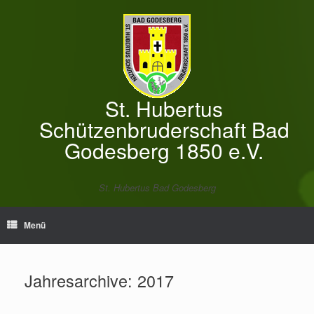
Zum
Inhalt
springen
St. Hubertus
Schützenbruderschaft Bad
Godesberg 1850 e.V.
St. Hubertus Bad Godesberg
Menü
Jahresarchive:
2017