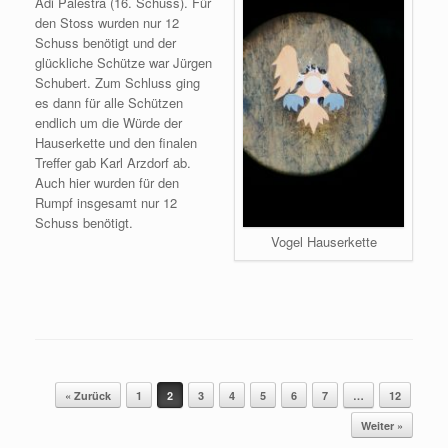
Adi Palestra (16. Schuss). Für
den Stoss wurden nur 12
Schuss benötigt und der
glückliche Schütze war Jürgen
Schubert. Zum Schluss ging
es dann für alle Schützen
endlich um die Würde der
Hauserkette und den finalen
Treffer gab Karl Arzdorf ab.
Auch hier wurden für den
Rumpf insgesamt nur 12
Schuss benötigt.
Vogel Hauserkette
Beitragsnavigation
« Zurück
1
2
3
4
5
6
7
…
12
Weiter »