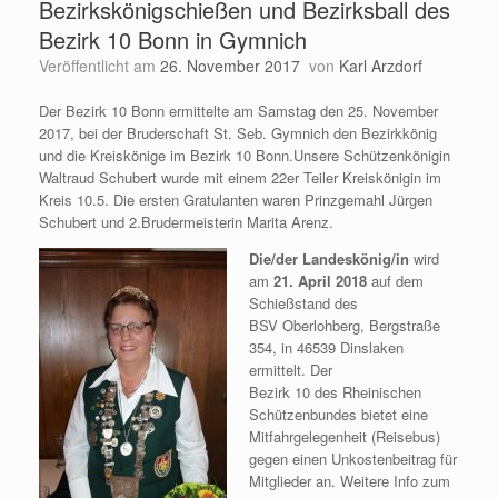
Bezirkskönigschießen und Bezirksball des
Bezirk 10 Bonn in Gymnich
Veröffentlicht am
26. November 2017
von
Karl Arzdorf
Der Bezirk 10 Bonn ermittelte am Samstag den 25. November
2017, bei der Bruderschaft St. Seb. Gymnich den Bezirkkönig
und die Kreiskönige im Bezirk 10 Bonn.Unsere Schützenkönigin
Waltraud Schubert wurde mit einem 22er Teiler Kreiskönigin im
Kreis 10.5. Die ersten Gratulanten waren Prinzgemahl Jürgen
Schubert und 2.Brudermeisterin Marita Arenz.
Die/der Landeskönig/in
wird
am
21. April 2018
auf dem
Schießstand des
BSV Oberlohberg, Bergstraße
354, in 46539 Dinslaken
ermittelt. Der
Bezirk 10 des Rheinischen
Schützenbundes bietet eine
Mitfahrgelegenheit (Reisebus)
gegen einen Unkostenbeitrag für
Mitglieder an. Weitere Info zum