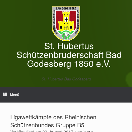
Zum
Inhalt
springen
St. Hubertus
Schützenbruderschaft Bad
Godesberg 1850 e.V.
St. Hubertus Bad Godesberg
Menü
Ligawettkämpfe des Rheinischen
Schützenbundes Gruppe B5
Veröffentlicht am
29. August 2017
von
joerg