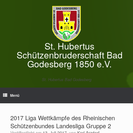
Zum
Inhalt
springen
St. Hubertus
Schützenbruderschaft Bad
Godesberg 1850 e.V.
St. Hubertus Bad Godesberg
Menü
2017 Liga Wettkämpfe des Rheinischen
Schützenbundes Landesliga Gruppe 2
Veröffentlicht am
13. Juli 2017
von
Karl Arzdorf