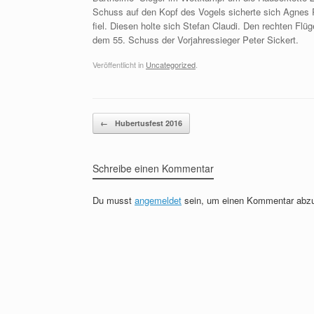
Schuss auf den Kopf des Vogels sicherte sich Agnes R
fiel. Diesen holte sich Stefan Claudi. Den rechten Fl
dem 55. Schuss der Vorjahressieger Peter Sickert.
Veröffentlicht in
Uncategorized
.
Beitragsnavigation
←
Hubertusfest 2016
Schreibe einen Kommentar
Du musst
angemeldet
sein, um einen Kommentar abz