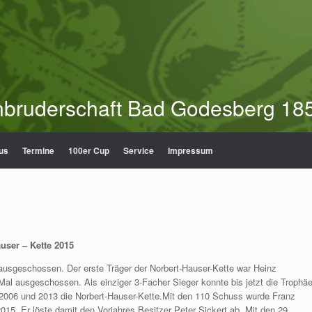
nbruderschaft Bad Godesberg 185
us
Termine
100er Cup
Service
Impressum
auser – Kette 2015
ausgeschossen. Der erste Träger der Norbert-Hauser-Kette war Heinz
5 Mal ausgeschossen. Als einziger 3-Facher Sieger konnte bis jetzt die Trophä
2006 und 2013 die Norbert-Hauser-Kette.Mit den 110 Schuss wurde Franz
5. Er löste damit den Vorjahres Besitzer Peter Sickert ab. Mit den 29.