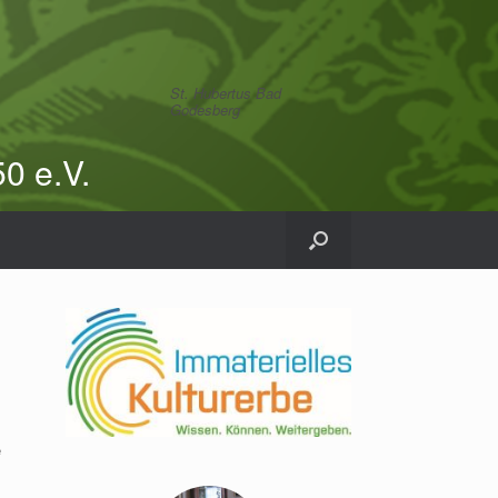
St. Hubertus Bad
Godesberg
0 e.V.
e