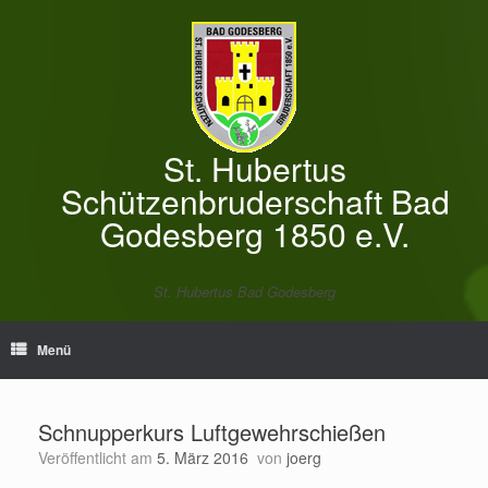
Zum
Inhalt
springen
St. Hubertus
Schützenbruderschaft Bad
Godesberg 1850 e.V.
St. Hubertus Bad Godesberg
Menü
Schnupperkurs Luftgewehrschießen
Veröffentlicht am
5. März 2016
von
joerg