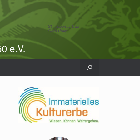
St. Hubertus Bad
Godesberg
0 e.V.