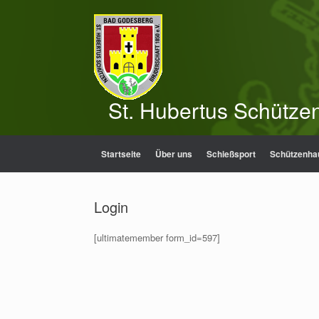
Zum
Inhalt
springen
St. Hubertus Schütze
Startseite
Über uns
Schießsport
Schützenha
Login
[ultimatemember form_id=597]