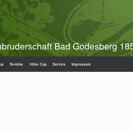
nbruderschaft Bad Godesberg 185
us
Termine
100er Cup
Service
Impressum